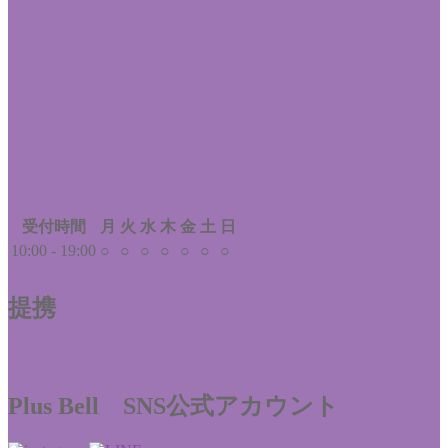
受付時間
月
火
水
木
金
土
日
10:00 - 19:00
○
○
○
○
○
○
○
提携
Plus Bell SNS公式アカウント